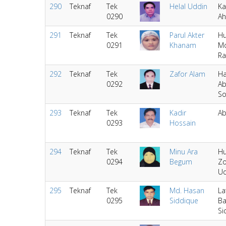
290
Teknaf
Tek
Helal Uddin
Ka
0290
A
291
Teknaf
Tek
Parul Akter
Hu
0291
Khanam
Mo
R
292
Teknaf
Tek
Zafor Alam
Ha
0292
A
S
293
Teknaf
Tek
Kadir
Ab
0293
Hossain
294
Teknaf
Tek
Minu Ara
Hu
0294
Begum
Z
Ud
295
Teknaf
Tek
Md. Hasan
La
0295
Siddique
Ba
Si