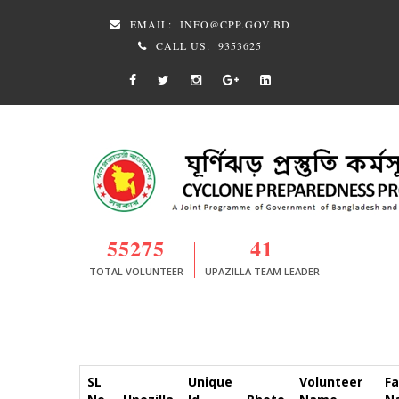
EMAIL:
INFO@CPP.GOV.BD
CALL US:
9353625
55275
41
TOTAL VOLUNTEER
UPAZILLA TEAM LEADER
SL
Unique
Volunteer
Fa