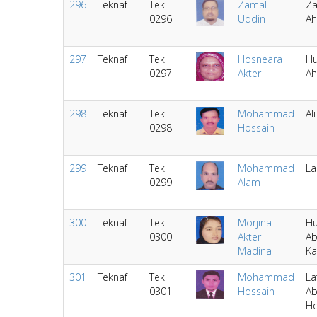
296
Teknaf
Tek
Zamal
Za
0296
Uddin
A
297
Teknaf
Tek
Hosneara
Hu
0297
Akter
A
298
Teknaf
Tek
Mohammad
Al
0298
Hossain
299
Teknaf
Tek
Mohammad
La
0299
Alam
300
Teknaf
Tek
Morjina
Hu
0300
Akter
Ab
Madina
Ka
301
Teknaf
Tek
Mohammad
La
0301
Hossain
Ab
Ho