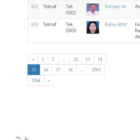
302
Teknaf
Tek
Ramjan Ali
An
0302
303
Teknaf
Tek
Rukia Akter
Hu
0303
Ra
A
«
1
2
...
12
13
14
15
16
17
18
...
2763
2764
»