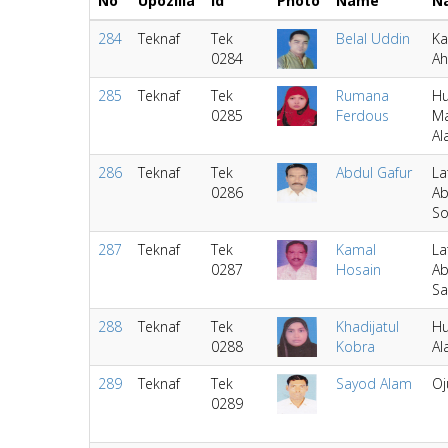
No
Upozilla
Id
Photo
Name
N
284
Teknaf
Tek
Belal Uddin
Ka
0284
A
285
Teknaf
Tek
Rumana
Hu
0285
Ferdous
Ma
Al
286
Teknaf
Tek
Abdul Gafur
La
0286
A
S
287
Teknaf
Tek
Kamal
La
0287
Hosain
A
S
288
Teknaf
Tek
Khadijatul
Hu
0288
Kobra
Al
289
Teknaf
Tek
Sayod Alam
Oj
0289